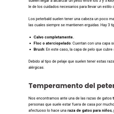
suelen llegar a alcanzar un peso entre los 3 y 5 
le de los cuidados necesarios para llevar un estilo 
Los peterbald suelen tener una cabeza un poco m
las cuales siempre se mantienen erguidas. Hay 3 ti
Calvo completamente.
Floc o aterciopelado
: Cuentan con una capa su
Brush
: En este caso, la capa de pelo que cubre
Debido al tipo de pelaje que suelen tener estas r
alérgicas.
Temperamento del peter
Nos encontramos ante una de las razas de gatos
personas que suele estar fuera de casa por mucho
afectuoso lo hace una
raza de gatos para niños
,