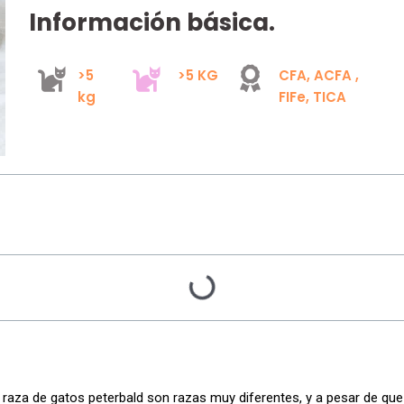
Información básica.
>5
>5 KG
CFA, ACFA ,
kg
FIFe, TICA
 raza de gatos peterbald son razas muy diferentes, y a pesar de que 