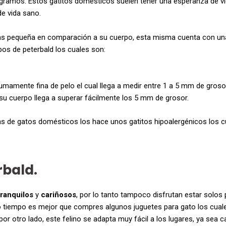
kilogramos. Estos gatitos domésticos suelen tener una esperanza de 
de vida sano.
as pequeña en comparación a su cuerpo, esta misma cuenta con una
pos de peterbald los cuales son:
mamente fina de pelo el cual llega a medir entre 1 a 5 mm de groso
 su cuerpo llega a superar fácilmente los 5 mm de grosor.
azas de gatos domésticos los hace unos gatitos hipoalergénicos los
bald.
tranquilos
y
cariñosos
, por lo tanto tampoco disfrutan estar solos
 tiempo es mejor que compres algunos juguetes para gato los cuales
 por otro lado, este felino se adapta muy fácil a los lugares, ya sea