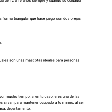
vida de 12 a 16 años siempre y cuando su cuidador
 forma triangular que hace juego con dos orejas
r.
 cuales son unas mascotas ideales para personas
 por mucho tiempo, si en tu caso, eres una de las
 sirvan para mantener ocupado a tu minino, al ser
 casa, departamento.