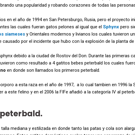
obrando una popularidad y robando corazones de todas las personas
os en el año de 1994 en San Petersburgo, Rusia, pero el proyecto in
ntes las cuales fueran gatos pelones al igual que el
Sphynx
pero si
os siameses
y Orientales modernos y livianos los cuales tuvieron u
e causado por el incidente que hubo con la explosión de la planta de
hynx debido a la ciudad de Rostov del Don. Durante las primeras c
tuvieron como resultado a 4 gatitos bebes peterbald los cuales fue
ino
en donde son llamados los primeros peterbald.
rporo a esta raza en el año de 1997,
a lo cual tambien en 1996 la 
a este felino y en el 2006 la FIFe añadió a la categoría IV al peterb
 peterbald.
talla mediana y estilizada en donde tanto las patas y cola son alarg