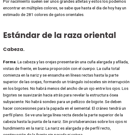
Por nacimiento suelen ser unos grandes atletas y estos los podemos
encontrar en múltiples colores, se sabe que hasta el dia de hoy hay un
estimado de 281 colores de gatos orientales.
Estándar de la raza oriental
Cabeza.
Forma
:
La cabeza y las orejas presentarán una cuña alargada y afilada,
vistas de frente, en buena proporción con el cuerpo. La cuña total
comienza en la nariz y se ensancha en líneas rectas hasta la parte
superior de las orejas, formando un triángulo isósceles sin interrupción
en los bigotes. No habrá menos del ancho de un ojo entre los ojos. Los
bigotes se suavizarán hacia atrás para revelar la estructura ósea
subyacente. No habrá sondeo para un pellizco de bigote. Se deben
hacer concesiones para la papada en el semental. El cráneo tendrá un
perfil plano. Se ve una larga línea recta desde la parte superior de la
cabeza hasta la punta de la nariz. Sin protuberancias sobre los ojos ni
hundimiento en la nariz. La nariz es alargada y de perfil recto,
continuación de la frente sin parada ni rotura.