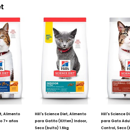
et
et, Alimento
Hill's Science Diet, Alimento
Hill's Science D
o 7+ años
para Gatito (Kitten) Indoor,
para Gato Adul
Seco (bulto) 1.6kg
Control, Seco (