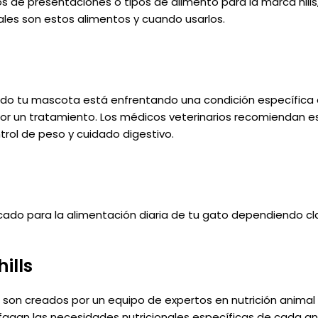
s de presentaciones o tipos de alimento para la marca hill
les son estos alimentos y cuando usarlos.
o tu mascota está enfrentando una condición específica c
 un tratamiento. Los médicos veterinarios recomiendan es
ontrol de peso y cuidado digestivo.
ado para la alimentación diaria de tu gato dependiendo cla
ills
s son creados por un equipo de expertos en nutrición animal 
sfagan las necesidades nutricionales específicas de cada an