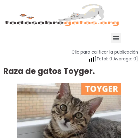
Ir
al
contenido
Menu
Clic para calificar la publicación
[Total:
0
Average:
0
]
Raza de gatos Toyger.