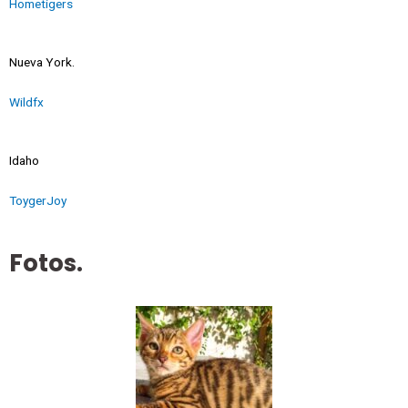
Hometigers
Nueva York.
Wildfx
Idaho
ToygerJoy
Fotos.