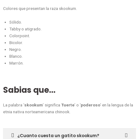
Colores que presentan la raza skookum.
Sólido.
Tabby o atigrado
.
Colorpoint.
Bicolor.
Negro.
Blanco
.
Marrón.
Sabias que...
La palabra ‘
skookum
’ significa ‘
fuerte
’ o ‘
poderoso
’ en la lengua de la
etnia nativa norteamericana chinook.
¿Cuanto cuesta un gatito skookum?