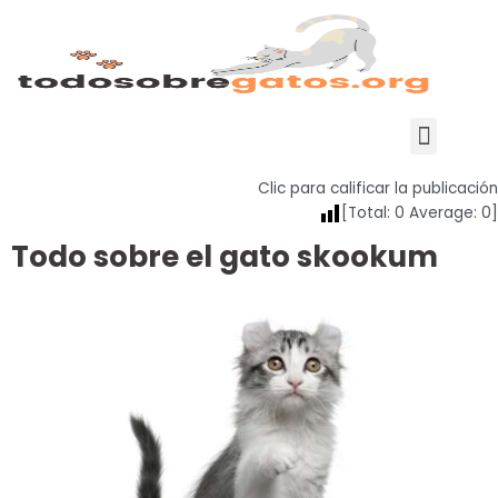
Ir
al
contenido
Menu
Clic para calificar la publicación
[Total:
0
Average:
0
]
Todo sobre el gato skookum